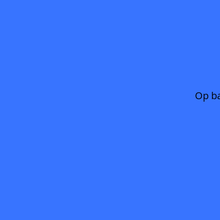
Op ba