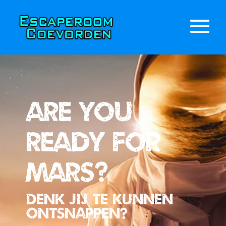
Are you
ready for
mars?
Denk jij te kunnen
ontsnappen?